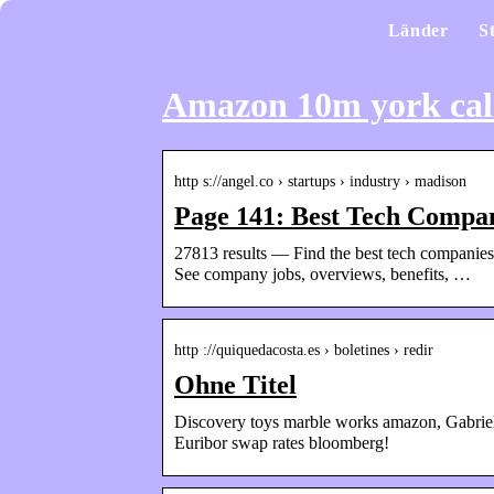
Länder
S
Amazon 10m york cal
http s://angel.co › startups › industry › madison
Page 141: Best Tech Compan
27813 results — Find the best tech companies 
See company jobs, overviews, benefits, …
http ://quiquedacosta.es › boletines › redir
Ohne Titel
Discovery toys marble works amazon, Gabriel
Euribor swap rates bloomberg!