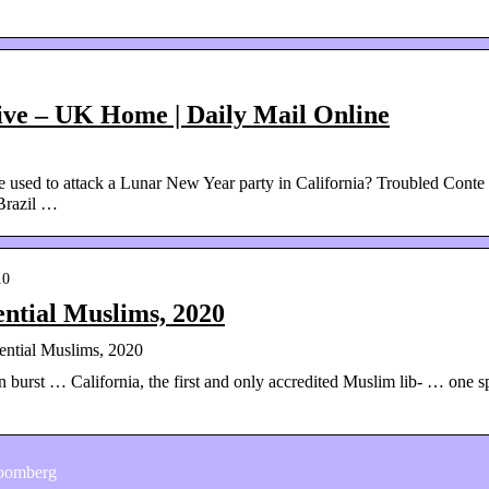
ive – UK Home | Daily Mail Online
d to attack a Lunar New Year party in California? Troubled Conte
 Brazil …
10
ential Muslims, 2020
ential Muslims, 2020
burst … California, the first and only accredited Muslim lib- … one s
loomberg