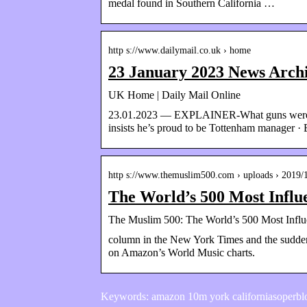
medal found in Southern California …
http s://www.dailymail.co.uk › home
23 January 2023 News Arch
UK Home | Daily Mail Online
23.01.2023 — EXPLAINER-What guns were use
insists he’s proud to be Tottenham manager ·
http s://www.themuslim500.com › uploads › 2019/
The World’s 500 Most Influ
The Muslim 500: The World’s 500 Most Influ
column in the New York Times and the sudden 
on Amazon’s World Music charts.
Keywords: amazon 10m york californiasoperb