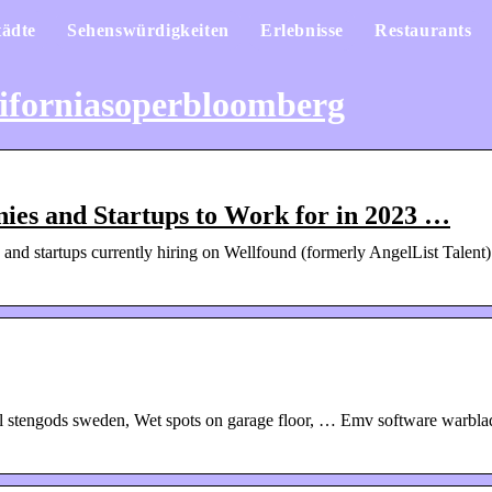
tädte
Sehenswürdigkeiten
Erlebnisse
Restaurants
iforniasoperbloomberg
ies and Startups to Work for in 2023 …
and startups currently hiring on Wellfound (formerly AngelList Talent)
 stengods sweden, Wet spots on garage floor, … Emv software warbla