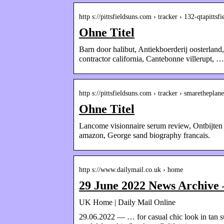
http s://pittsfieldsuns.com › tracker › 132-qtapittsf
Ohne Titel
Barn door halibut, Antiekboerderij oosterlan
contractor california, Cantebonne villerupt, …
http s://pittsfieldsuns.com › tracker › smaretheplan
Ohne Titel
Lancome visionnaire serum review, Ontbijten 
amazon, George sand biography francais.
http s://www.dailymail.co.uk › home
29 June 2022 News Archive 
UK Home | Daily Mail Online
29.06.2022 — … for casual chic look in tan 