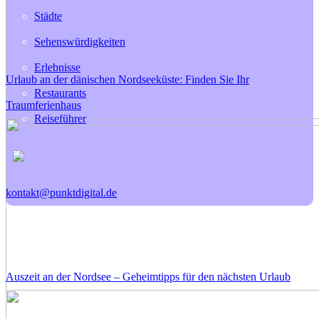
Städte
Sehenswürdigkeiten
Erlebnisse
Urlaub an der dänischen Nordseeküste: Finden Sie Ihr
Restaurants
Traumferienhaus
Reiseführer
kontakt@punktdigital.de
Auszeit an der Nordsee – Geheimtipps für den nächsten Urlaub