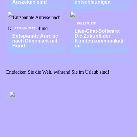
Auszeiten sind
entschleunigen
ERLEBNISSE
REISEFÜHRER
Live-Chat-Software:
Entspannte Anreise
Die Zukunft der
nach Dänemark mit
Kundenkommunikati
Hund
on
Entdecken Sie die Welt, während Sie im Urlaub sind!