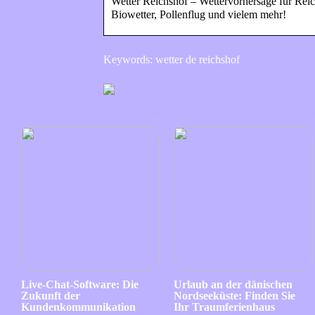
Wetter Reichshof – Wettervorhersage für Reic
Biowetter, Pollenflug und vielem mehr!
Keywords: wetter de reichshof
Live-Chat-Software: Die
Urlaub an der dänischen
Zukunft der
Nordseeküste: Finden Sie
Kundenkommunikation
Ihr Traumferienhaus