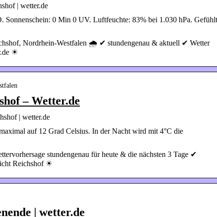
shof | wetter.de
 Sonnenschein: 0 Min 0 UV. Luftfeuchte: 83% bei 1.030 hPa. Gefühlt
ichshof, Nordrhein-Westfalen 🌧️ ✔ stundengenau & aktuell ✔ Wetter
r.de ☀
stfalen
shof – Wetter.de
shof | wetter.de
maximal auf 12 Grad Celsius. In der Nacht wird mit 4°C die
ettervorhersage stundengenau für heute & die nächsten 3 Tage ✔
icht Reichshof ☀
ende | wetter.de