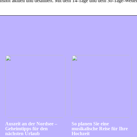
hshof aktuell und detailliert. Mit dem 14-Tage und dem 30-Tage-Wetter
Auszeit an der Nordsee –
So planen Sie eine
Geheimtipps für den
musikalische Reise für Ihre
nächsten Urlaub
Hochzeit