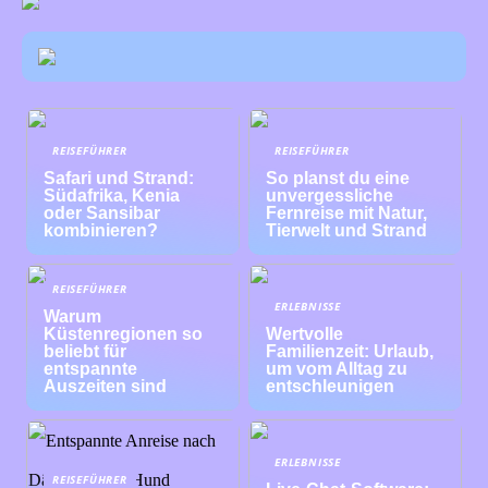
REISEFÜHRER
REISEFÜHRER
Safari und Strand:
So planst du eine
Südafrika, Kenia
unvergessliche
oder Sansibar
Fernreise mit Natur,
kombinieren?
Tierwelt und Strand
REISEFÜHRER
ERLEBNISSE
Warum
Küstenregionen so
Wertvolle
beliebt für
Familienzeit: Urlaub,
entspannte
um vom Alltag zu
Auszeiten sind
entschleunigen
ERLEBNISSE
REISEFÜHRER