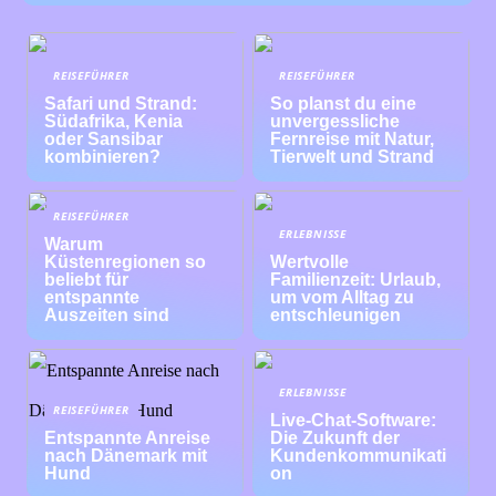
REISEFÜHRER
REISEFÜHRER
Safari und Strand:
So planst du eine
Südafrika, Kenia
unvergessliche
oder Sansibar
Fernreise mit Natur,
kombinieren?
Tierwelt und Strand
REISEFÜHRER
ERLEBNISSE
Warum
Küstenregionen so
Wertvolle
beliebt für
Familienzeit: Urlaub,
entspannte
um vom Alltag zu
Auszeiten sind
entschleunigen
ERLEBNISSE
REISEFÜHRER
Live-Chat-Software:
Entspannte Anreise
Die Zukunft der
nach Dänemark mit
Kundenkommunikati
Hund
on