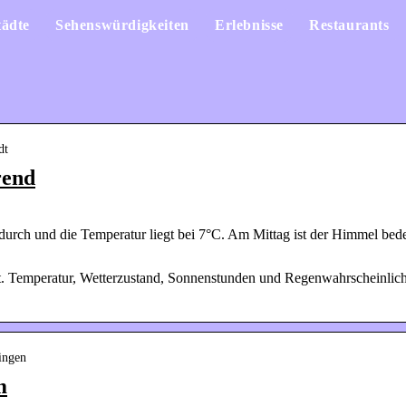
tädte
Sehenswürdigkeiten
Erlebnisse
Restaurants
dt
rend
urch und die Temperatur liegt bei 7°C. Am Mittag ist der Himmel bede
t. Temperatur, Wetterzustand, Sonnenstunden und Regenwahrscheinlich
ingen
m