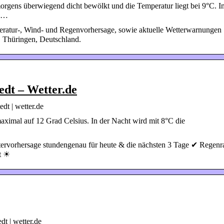
 morgens überwiegend dicht bewölkt und die Temperatur liegt bei 9°C. I
d …
eratur-, Wind- und Regenvorhersage, sowie aktuelle Wetterwarnungen
, Thüringen, Deutschland.
edt – Wetter.de
dt | wetter.de
aximal auf 12 Grad Celsius. In der Nacht wird mit 8°C die
tervorhersage stundengenau für heute & die nächsten 3 Tage ✔ Regenr
t ☀
t | wetter.de