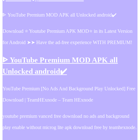
ᐈ YouTube Premium MOD APK all Unlocked android✔️
Download ⭐ Youtube Premium APK MOD⭐ in its Latest Version
for Android ➤➤ Have the ad-free experience WITH PREMIUM!
ᐈ YouTube Premium MOD APK all
Unlocked android✔️
YouTube Premium [No Ads And Background Play Unlocked] Free
Download | TeamHExnode – Team HExnode
youtube premium vanced free download no ads and background
play enable without microg lite apk download free by teamhexnode.