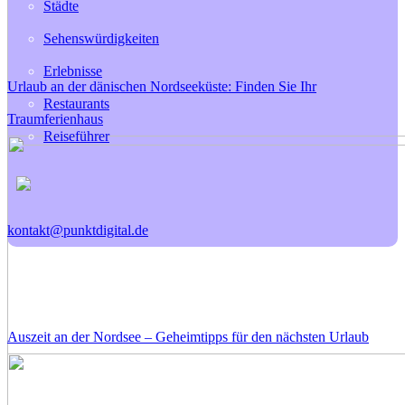
Städte
Sehenswürdigkeiten
Erlebnisse
Urlaub an der dänischen Nordseeküste: Finden Sie Ihr
Restaurants
Traumferienhaus
Reiseführer
kontakt@punktdigital.de
Auszeit an der Nordsee – Geheimtipps für den nächsten Urlaub