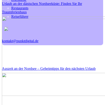
Urlaub an der dänischen Nordseeküste: Finden Sie Ihr
Restaurants
Traumferienhaus
Reiseführer
kontakt@punktdigital.de
Auszeit an der Nordsee – Geheimtipps für den nächsten Urlaub