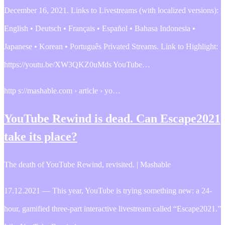
December 16, 2021. Links to Livestreams (with localized versions):
English • Deutsch • Français • Español • Bahasa Indonesia •
Japanese • Korean • Português Privated Streams. Link to Highlight:
https://youtu.be/XW3QKZ0uMds YouTube…
http s://mashable.com › article › yo…
YouTube Rewind is dead. Can Escape2021
take its place?
The death of YouTube Rewind, revisited. | Mashable
17.12.2021 — This year, YouTube is trying something new: a 24-
hour, gamified three-part interactive livestream called “Escape2021.”