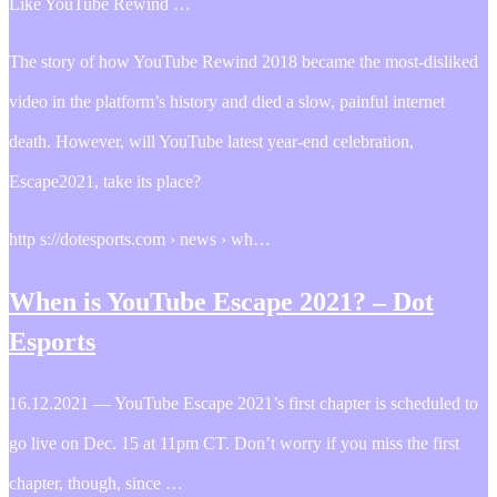
Like YouTube Rewind …
The story of how YouTube Rewind 2018 became the most-disliked
video in the platform’s history and died a slow, painful internet
death. However, will YouTube latest year-end celebration,
Escape2021, take its place?
http s://dotesports.com › news › wh…
When is YouTube Escape 2021? – Dot
Esports
16.12.2021 — YouTube Escape 2021’s first chapter is scheduled to
go live on Dec. 15 at 11pm CT. Don’t worry if you miss the first
chapter, though, since …