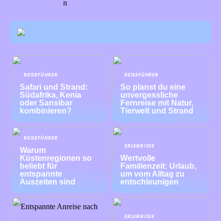
n
REISEFÜHRER
REISEFÜHRER
Safari und Strand:
So planst du eine
Südafrika, Kenia
unvergessliche
oder Sansibar
Fernreise mit Natur,
kombinieren?
Tierwelt und Strand
REISEFÜHRER
ERLEBNISSE
Warum
Küstenregionen so
Wertvolle
beliebt für
Familienzeit: Urlaub,
entspannte
um vom Alltag zu
Auszeiten sind
entschleunigen
ERLEBNISSE