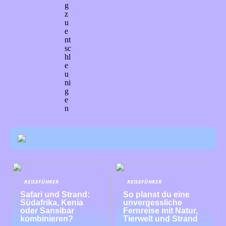
g
z
u
e
nt
sc
hl
e
u
ni
g
e
n
REISEFÜHRER
REISEFÜHRER
Safari und Strand:
So planst du eine
Südafrika, Kenia
unvergessliche
oder Sansibar
Fernreise mit Natur,
kombinieren?
Tierwelt und Strand